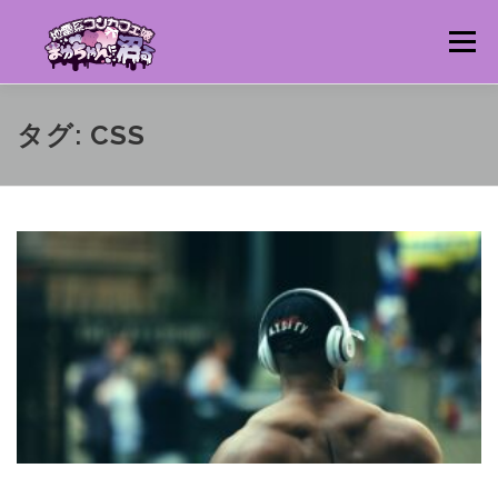
コ
ン
メニュー
テ
ン
ツ
へ
猫りん堂HP TOPへ
猫りん堂 特集ページ一覧へ
タグ:
CSS
ス
キ
ッ
プ